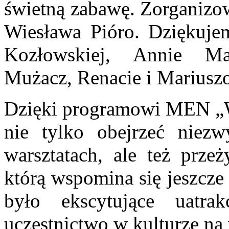
świetną zabawę. Zorganizow
Wiesława Pióro. Dziękuje
Kozłowskiej, Annie Mat
Mużacz, Renacie i Mariusz
Dzięki programowi MEN „Wy
nie tylko obejrzeć niezw
warsztatach, ale też prze
którą wspomina się jeszcze
było ekscytujące uatrak
uczestnictwo w kulturze n