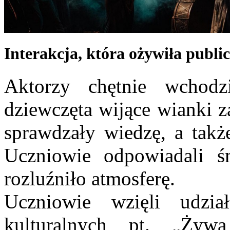
Interakcja, która ożywiła publi
Aktorzy chętnie wchod
dziewczęta wijące wianki z
sprawdzały wiedzę, a takż
Uczniowie odpowiadali ś
rozluźniło atmosferę.
Uczniowie wzięli udzia
kulturalnych pt. „Żywa 