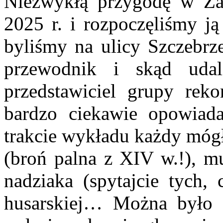
Niezwykłą przygodę w Za
2025 r. i rozpoczęliśmy ją
byliśmy na ulicy Szczebrze
przewodnik i skąd uda
przedstawiciel grupy reko
bardzo ciekawie opowiad
trakcie wykładu każdy mógł
(broń palna z XIV w.!), mu
nadziaka (spytajcie tych, 
husarskiej… Można było t