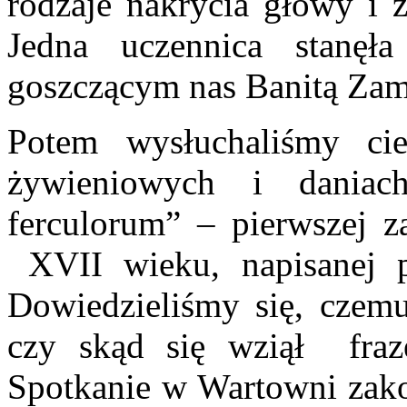
rodzaje nakrycia głowy i z
Jedna uczennica stanę
goszczącym nas Banitą Zamo
Potem wysłuchaliśmy ci
żywieniowych i dania
ferculorum” – pierwszej z
XVII wieku, napisanej pr
Dowiedzieliśmy się, czem
czy skąd się wziął fraz
Spotkanie w Wartowni zako