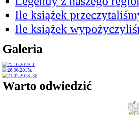
Legendy z naszego regio
Ile książek przeczytaliś
Ile książek wypożyczyli
Galeria
Warto odwiedzić