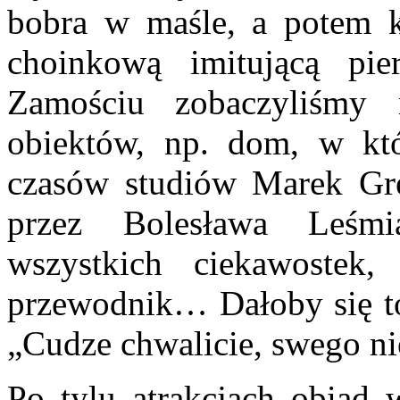
bobra w maśle, a potem 
choinkową imitującą pie
Zamościu zobaczyliśmy
obiektów, np. dom, w któ
czasów studiów Marek Gre
przez Bolesława Leśm
wszystkich ciekawostek,
przewodnik… Dałoby się 
„Cudze chwalicie, swego n
Po tylu atrakcjach obiad 