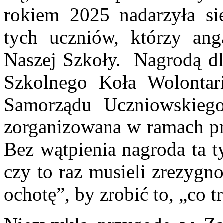
rokiem 2025 nadarzyła si
tych uczniów, którzy ang
Naszej Szkoły. Nagrodą d
Szkolnego Koła Wolontar
Samorządu Uczniowskieg
zorganizowana w ramach p
Bez wątpienia nagroda ta t
czy to raz musieli zrezygn
ochotę”, by zrobić to, „co t