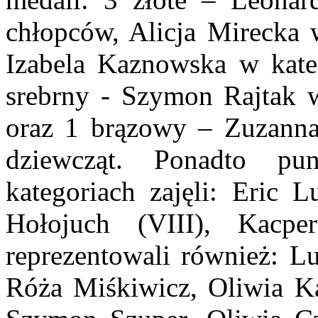
chłopców, Alicja Mirecka w
Izabela Kaznowska w kateg
srebrny - Szymon Rajtak w
oraz 1 brązowy – Zuzanna
dziewcząt. Ponadto p
kategoriach zajęli: Eric 
Hołojuch (VIII), Kacpe
reprezentowali również: L
Róża Miśkiwicz, Oliwia Ka