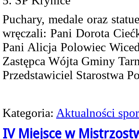
5. SP Krynice
Puchary, medale oraz stat
wręczali: Pani Dorota Cie
Pani Alicja Polowiec Wice
Zastępca Wójta Gminy Tarn
Przedstawiciel Starostwa 
Kategoria:
Aktualności spo
IV Miejsce w Mistrzost