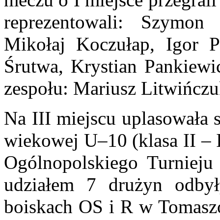
reprezentowali: Szymon
Mikołaj Koczułap, Igor P
Śrutwa, Krystian Pankiewi
zespołu: Mariusz Litwińcz
Na III miejscu uplasowała 
wiekowej U–10 (klasa II – 
Ogólnopolskiego Turniej
udziałem 7 drużyn odbył
boiskach OS i R w Tomaszo