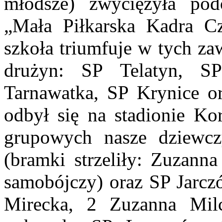
młodsze) zwyciężyła po
„Mała Piłkarska Kadra Cz
szkoła triumfuje w tych za
drużyn: SP Telatyn, S
Tarnawatka, SP Krynice o
odbył się na stadionie K
grupowych nasze dziewc
(bramki strzeliły: Zuzann
samobójczy) oraz SP Jarczó
Mirecka, 2 Zuzanna Milc