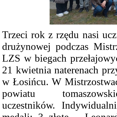
Trzeci rok z rzędu nasi uc
drużynowej podczas Mistr
LZS w biegach przełajowy
21 kwietnia naterenach pr
w Łosińcu. W Mistrzostwach
powiatu tomaszo
uczestników. Indywidualn
medali: 3 złote – Leonard