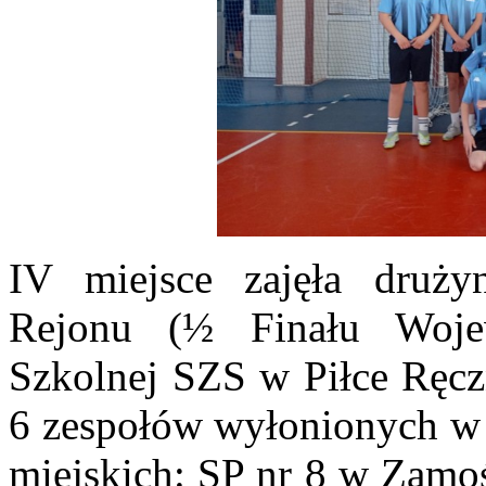
IV miejsce zajęła druż
Rejonu (½ Finału Woje
Szkolnej SZS w Piłce Ręcz
6 zespołów wyłonionych w 
miejskich: SP nr 8 w Zamoś