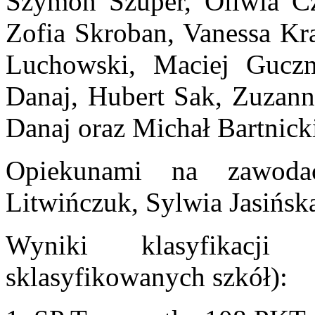
Szymon Szuper, Oliwia Cz
Zofia Skroban, Vanessa Kr
Luchowski, Maciej Guczm
Danaj, Hubert Sak, Zuzann
Danaj oraz Michał Bartn
Opiekunami na zawoda
Litwińczuk, Sylwia Jasińsk
Wyniki klasyfikacji
sklasyfikowanych szkół):