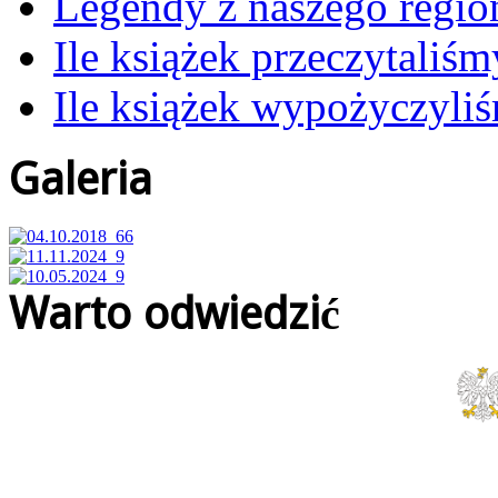
Legendy z naszego regio
Ile książek przeczytaliś
Ile książek wypożyczyli
Galeria
Warto odwiedzić