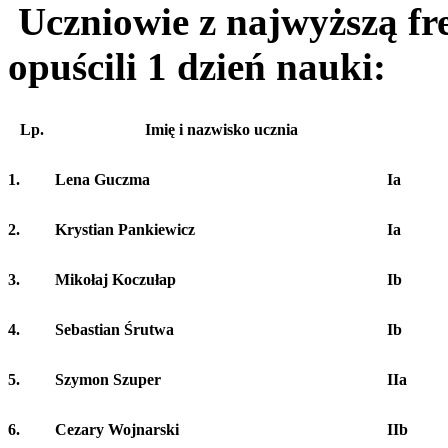
Uczniowie z najwyższą fr
opuścili 1 dzień nauki:
Lp.
Imię i nazwisko ucznia
1.
Lena Guczma
Ia
2.
Krystian Pankiewicz
Ia
3.
Mikołaj Koczułap
Ib
4.
Sebastian Śrutwa
Ib
5.
Szymon Szuper
IIa
6.
Cezary Wojnarski
IIb