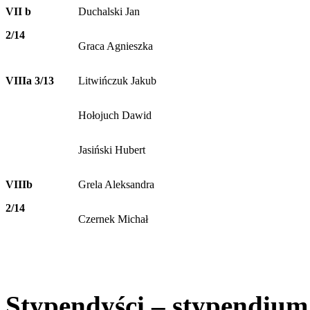
VII b
Duchalski Jan
2/14
Graca Agnieszka
VIIIa 3/13
Litwińczuk Jakub
Hołojuch Dawid
Jasiński Hubert
VIIIb
Grela Aleksandra
2/14
Czernek Michał
Stypendyści – stypendium