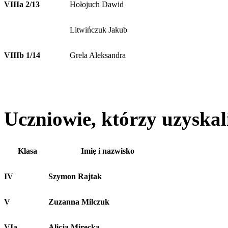
VIIIa 2/13
Hołojuch Dawid
Litwińczuk Jakub
VIIIb 1/14
Grela Aleksandra
Uczniowie, którzy uzyska
Klasa
Imię i nazwisko
IV
Szymon Rajtak
V
Zuzanna Milczuk
VIa
Alicja Mirecka