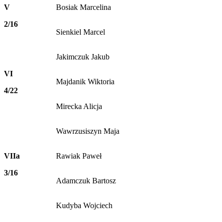
V
Bosiak Marcelina
2/16
Sienkiel Marcel
Jakimczuk Jakub
VI
Majdanik Wiktoria
4/22
Mirecka Alicja
Wawrzusiszyn Maja
VIIa
Rawiak Paweł
3/16
Adamczuk Bartosz
Kudyba Wojciech