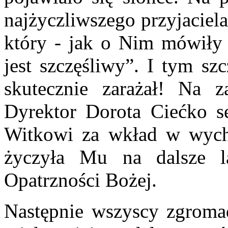
najżyczliwszego przyjaciel
który - jak o Nim mówiły 
jest szczęśliwy”. I tym sz
skutecznie zarażał! Na 
Dyrektor Dorota Ciećko s
Witkowi za wkład w wycho
życzyła Mu na dalsze la
Opatrzności Bożej.
Następnie wszyscy zgromadz