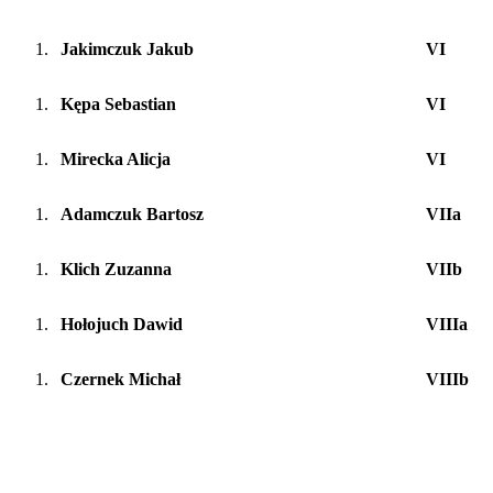
Jakimczuk Jakub
VI
Kępa Sebastian
VI
Mirecka Alicja
VI
Adamczuk Bartosz
VIIa
Klich Zuzanna
VIIb
Hołojuch Dawid
VIIIa
Czernek Michał
VIIIb