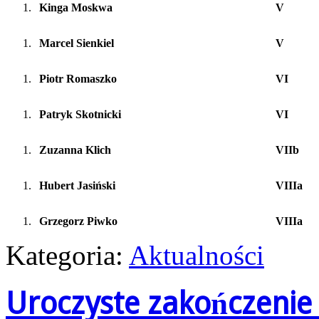
Kinga Moskwa
V
Marcel Sienkiel
V
Piotr Romaszko
VI
Patryk Skotnicki
VI
Zuzanna Klich
VIIb
Hubert Jasiński
VIIIa
Grzegorz Piwko
VIIIa
Kategoria:
Aktualności
Uroczyste zakończenie