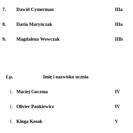
7.
Dawid Cymerman
IIIa
8.
Daria Maryńczak
IIIa
9.
Magdalena Wowczak
IIIb
Lp.
Imię i nazwisko ucznia
Maciej Guczma
IV
Olivier Pankiewicz
IV
Kinga Kosak
V