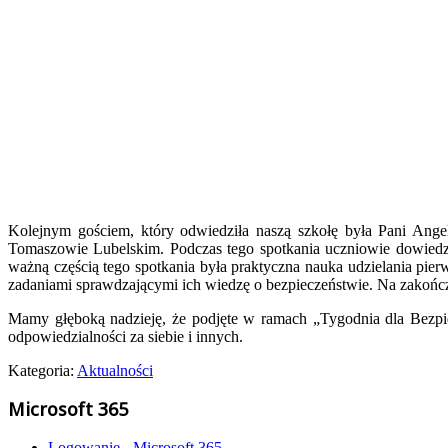
Kolejnym gościem, który odwiedziła naszą szkołę była Pani Ang
Tomaszowie Lubelskim. Podczas tego spotkania uczniowie dowiedziel
ważną częścią tego spotkania była praktyczna nauka udzielania pie
zadaniami sprawdzającymi ich wiedzę o bezpieczeństwie. Na zakoń
Mamy głęboką nadzieję, że podjęte w ramach „Tygodnia dla Bezpi
odpowiedzialności za siebie i innych.
Kategoria:
Aktualności
Microsoft 365
Logowanie - Microsoft 365