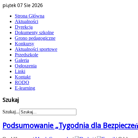
piątek 07 Sie 2026
Strona Główna
Aktualności
Dyrekcja
Dokumenty szkolne
Grono pedagogiczne
Konkursy
Aktualności sportowe
Przedszkole
Galeria
Ogłoszenia
Linki
Kontakt
RODO
E-learning
Szukaj
Szukaj...
Podsumowanie „Tygodnia dla Bezpieczeńs