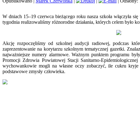
Opublikowano
|
Marek Czerwonka
|
|
| Odsłony:
W dniach 15–19 czerwca bieżącego roku nasza szkoła włączyła się 
tygodnia realizowaliśmy różnorodne działania, których celem było 
Akcję rozpoczęliśmy od szkolnej audycji radiowej, podczas kt
zaprezentowanie na korytarzu szkolnym tematycznej gazetki. Znala
najważniejsze numery alarmowe. Ważnym punktem programu były s
Promocji Zdrowia Powiatowej Stacji Sanitarno-Epidemiologicznej
wychowankowie mogli na własne oczy zobaczyć, ile cukru kryje si
podstawowe zmysły człowieka.