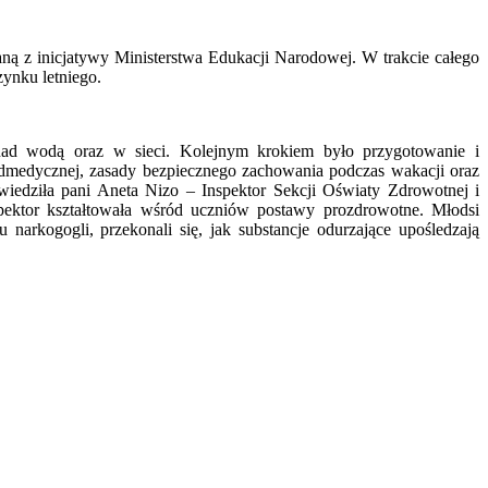
ną z inicjatywy Ministerstwa Edukacji Narodowej. W trakcie całego
ynku letniego.
 nad wodą oraz w sieci. Kolejnym krokiem było przygotowanie i
zedmedycznej, zasady bezpiecznego zachowania podczas wakacji oraz
edziła pani Aneta Nizo – Inspektor Sekcji Oświaty Zdrowotnej i
spektor kształtowała wśród uczniów postawy prozdrowotne. Młodsi
arkogogli, przekonali się, jak substancje odurzające upośledzają