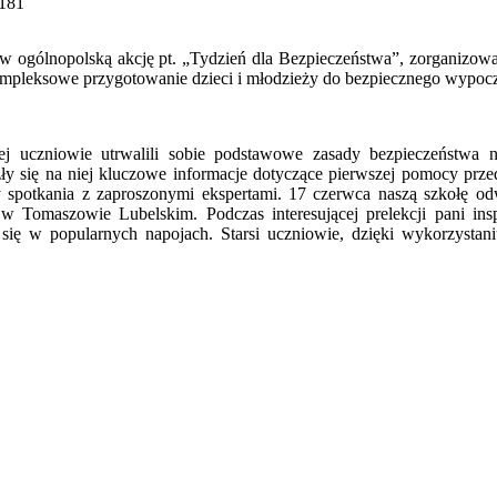
 181
w ogólnopolską akcję pt. „Tydzień dla Bezpieczeństwa”, zorganizowa
kompleksowe przygotowanie dzieci i młodzieży do bezpiecznego wypocz
órej uczniowie utrwalili sobie podstawowe zasady bezpieczeństwa
zły się na niej kluczowe informacje dotyczące pierwszej pomocy pr
potkania z zaproszonymi ekspertami. 17 czerwca naszą szkołę odwi
 w Tomaszowie Lubelskim. Podczas interesującej prelekcji pani in
ę w popularnych napojach. Starsi uczniowie, dzięki wykorzystaniu n