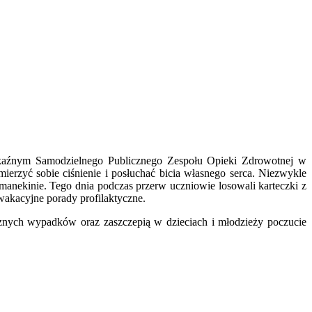
zakaźnym Samodzielnego Publicznego Zespołu Opieki Zdrowotnej w
ierzyć sobie ciśnienie i posłuchać bicia własnego serca. Niezwykle
manekinie. Tego dnia podczas przerw uczniowie losowali karteczki z
nne, wakacyjne porady profilaktyczne.
znych wypadków oraz zaszczepią w dzieciach i młodzieży poczucie