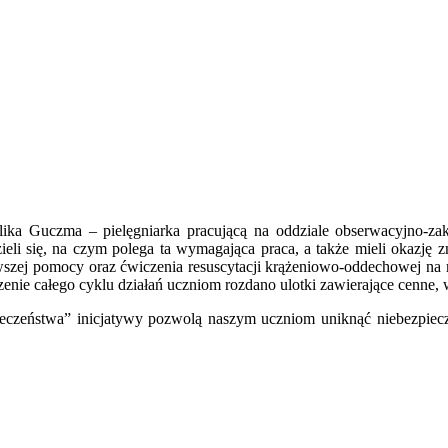
elika Guczma – pielęgniarka pracującą na oddziale obserwacyjno-
i się, na czym polega ta wymagająca praca, a także mieli okazję zm
rwszej pomocy oraz ćwiczenia resuscytacji krążeniowo-oddechowej na 
czenie całego cyklu działań uczniom rozdano ulotki zawierające ce
eczeństwa” inicjatywy pozwolą naszym uczniom uniknąć niebezpiec