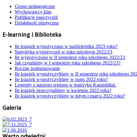
Grono pedagogiczne
Wychowawcy klas
Publikacje nauczycieli
Działalność plastyczna
E-learning i Biblioteka
Ile książek wypożyczano w październiku 2023 roku?
Statystyka wypożyczeń w roku szkolnym 2022/23
Ile wypożyczono w II semestrze roku szkolnego 2022/23
Jak czytaliśmy w I semestrze roku szkolnego 2022/23?
Roczne podsumowanie
Ile książek wypożyczyliśmy w II semestrze roku szkolnego 20
Ile książek wypożyczyliśmy w maju 2022 roku?
Legendy z naszego regionu w teatrzyku Kamishibai.
Ile książek przeczytaliśmy w kwietniu 2022 roku?
Ile książek wypożyczyliśmy w lutym i marcu 2022 roku?
Galeria
Warto odwiedzić